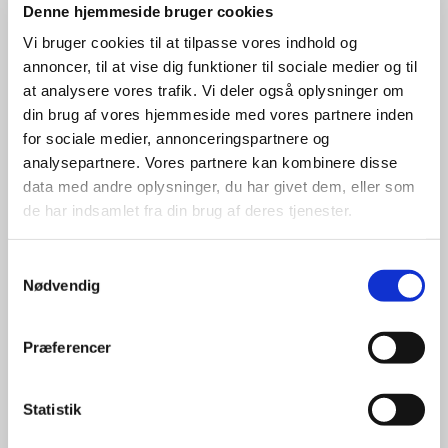
Denne hjemmeside bruger cookies
drillenisse i dig, så skulle du tage og
Vi bruger cookies til at tilpasse vores indhold og
komme til audition.
annoncer, til at vise dig funktioner til sociale medier og til
Vi skal nemlig spille Jul på slottet!
at analysere vores trafik. Vi deler også oplysninger om
Forestillingen spiller i weekender i
din brug af vores hjemmeside med vores partnere inden
slutningen af november og i starten af
for sociale medier, annonceringspartnere og
december. Det er på vores egen
analysepartnere. Vores partnere kan kombinere disse
hyggelige med cafestemning og lys på
data med andre oplysninger, du har givet dem, eller som
de har indsamlet fra din brug af deres tjenester.
bordene.
Der øves mandage og onsdag og enkelte
Samtykkevalg
weekend dage, men det forventes ikke at
Nødvendig
du skal kunne alle dage. Derudover er
der en opløbsperiode hvor der er
Præferencer
mødepligt.
Der er audition tirsdag 27/8, onsdag 28/8
og torsdag 29/8, alle dage fra ca. kl 18.
Statistik
Auditionen foregår i vores dejlige lokaler.