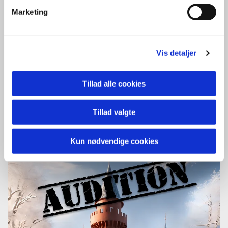
Kan du ikke nogen af disse dage skal vi
Marketing
nok finde ud af noget.
Følg dette link for tilmelding til audition:
https://forms.gle/t2DdBMfA888MMe796
Vis detaljer
Tillad alle cookies
Tillad valgte
Kun nødvendige cookies